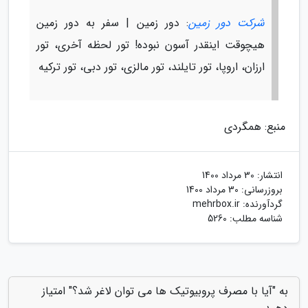
شرکت دور زمین
: دور زمین | سفر به دور زمین
هیچوقت اینقدر آسون نبوده! تور لحظه آخری، تور
ارزان، اروپا، تور تایلند، تور مالزی، تور دبی، تور ترکیه
منبع: همگردی
انتشار:
30 مرداد 1400
بروزرسانی:
30 مرداد 1400
گردآورنده:
mehrbox.ir
شناسه مطلب: 5260
به "آیا با مصرف پروبیوتیک ها می توان لاغر شد؟" امتیاز