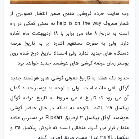
وب سایت خرده فروشی هندی ضمن انتشار تصویری از
شعار معروف help is on the way به معنی کمکی در راه
است به تاریخ 8 ماه می برابر با 18 اردیبهشت ماه اشاره
دارد. ولی به صورت مستقیم اشاره ای به تاریخ عرضه
دستگاه های جدید ندارد ولی احتمالا تاریخ درج شده روی
پوستر زمان عرضه گوشی های هوشمند جدید خواهد بود.
حدود یک هفته به تاریخ معرفی گوشی های هوشمند جدید
گوگل باقی مانده است. ولی با توجه به پوستر جدید گمان
آن می رود که تاریخ 8 می مربوط به تاریخ عرضه گوگل
پیکسل 3a باشد. باتوجه به اینکه در حال حاضر گوشی
هوشمند گوگل پیکسل 3 ازطریق FlipKart در دسترس علاقه
مندان قرار می گیرد، منطقی است که فروش پیکسل 3a و
پیکسل 3a XL نیز از همین طریق اجرایی گردد.