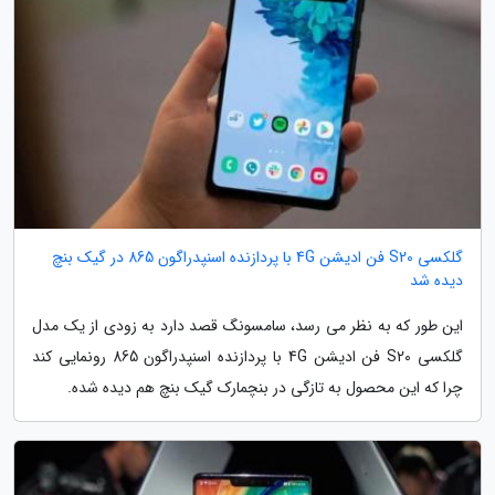
گلکسی S20 فن ادیشن 4G با پردازنده اسنپدراگون 865 در گیک بنچ
دیده شد
این طور که به نظر می رسد، سامسونگ قصد دارد به زودی از یک مدل
گلکسی S20 فن ادیشن 4G با پردازنده اسنپدراگون 865 رونمایی کند
چرا که این محصول به تازگی در بنچمارک گیک بنچ هم دیده شده.