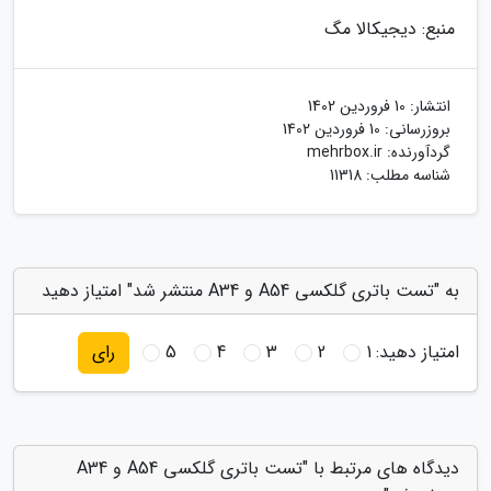
منبع: دیجیکالا مگ
انتشار:
10 فروردین 1402
بروزرسانی:
10 فروردین 1402
گردآورنده:
mehrbox.ir
شناسه مطلب: 11318
به "تست باتری گلکسی A54 و A34 منتشر شد" امتیاز دهید
امتیاز دهید:
1
2
3
4
5
رای
دیدگاه های مرتبط با "تست باتری گلکسی A54 و A34