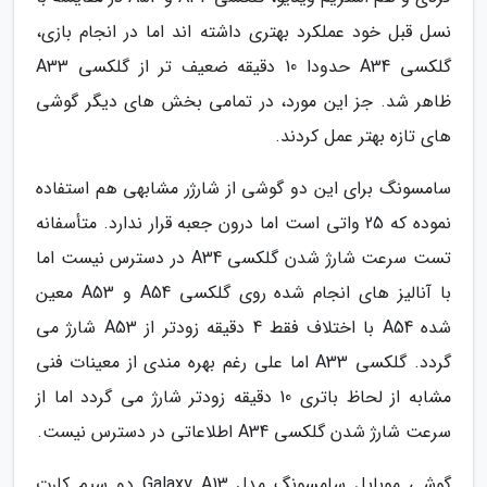
نسل قبل خود عملکرد بهتری داشته اند اما در انجام بازی،
گلکسی A34 حدودا 10 دقیقه ضعیف تر از گلکسی A33
ظاهر شد. جز این مورد، در تمامی بخش های دیگر گوشی
های تازه بهتر عمل کردند.
سامسونگ برای این دو گوشی از شارژر مشابهی هم استفاده
نموده که 25 واتی است اما درون جعبه قرار ندارد. متأسفانه
تست سرعت شارژ شدن گلکسی A34 در دسترس نیست اما
با آنالیز های انجام شده روی گلکسی A54 و A53 معین
شده A54 با اختلاف فقط 4 دقیقه زودتر از A53 شارژ می
گردد. گلکسی A33 اما علی رغم بهره مندی از معینات فنی
مشابه از لحاظ باتری 10 دقیقه زودتر شارژ می گردد اما از
سرعت شارژ شدن گلکسی A34 اطلاعاتی در دسترس نیست.
گوشی موبایل سامسونگ مدل Galaxy A13 دو سیم کارت