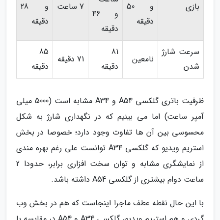
بازی
و 50
7 ساعت
و 28
و 46
دقیقه
دقیقه
دقیقه
سرعت شارژ
81
85
نامعین
71 دقیقه
شدن
دقیقه
دقیقه
ظرفیت باتری گلکسی A54 و A34 مشابه است (5000 میلی
آمپر ساعت) اما می بینیم که در نگهداری شارژ به شکل
محسوسی بین آن ها تفاوت وجود دارد؛ خصوصا در بخش
استریم ویدیو که گلکسی A34 توانست علی رغم بهره مندی
از نمایشگری مشابه و توان سخت افزاری برابر، حدودا 2
ساعت دوام بیشتری از گلکسی A54 داشته باشد.
با این حال نقطه عطف ماجرا اینجاست که هم در بخش وب
گردی و هم استریم ویدیو، گلکسی A34 و A54 در مقایسه با