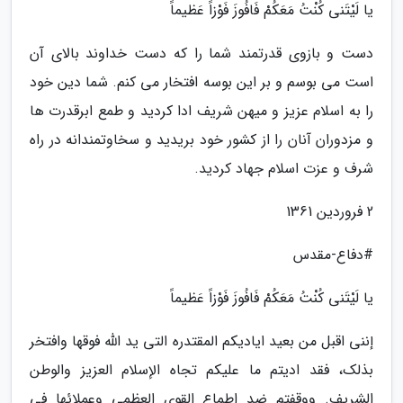
یا لَیْتَنی کُنْتُ مَعَکُمْ فَافُوزَ فَوْزاً عَظیماً
دست و بازوی قدرتمند شما را که دست خداوند بالای آن
است می بوسم و بر این بوسه افتخار می کنم. شما دین خود
را به اسلام عزیز و میهن شریف ادا کردید و طمع ابرقدرت ها
و مزدوران آنان را از کشور خود بریدید و سخاوتمندانه در راه
شرف و عزت اسلام جهاد کردید.
2 فروردین 1361
#دفاع-مقدس
یا لَیْتَنی کُنْتُ مَعَکُمْ فَافُوزَ فَوْزاً عَظیماً
إننی اقبل من بعید ایادیکم المقتدره التی ید اللّه فوقها وافتخر
بذلک، فقد ادیتم ما علیکم تجاه الإسلام العزیز والوطن
الشریف. ووقفتم ضد اطماع القوی العظمی وعملائها فی