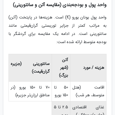
واحد پول و بودجه‌بندی (مقایسه آتن و سانتورینی)
واحد پول یونان یورو (€) است. هزینه‌ها در پایتخت (آتن)
به مراتب کمتر از جزایر توریستی گران‌قیمتی مانند
سانتورینی است. در ادامه یک مقایسه برای گردشگر با
بودجه متوسط ارائه شده است:
آتن
سانتورینی (جزیره
هزینه / مورد
(شهر
گران‌قیمت)
بزرگ)
اقامت (هتل
50 تا
70 تا 150 یورو (در
متوسط، هر شب)
150 یورو
مناطق ارزان‌تر جزیره)
غذای اقتصادی
2.5 تا 5
(جایرو/سوولاکی)
یورو