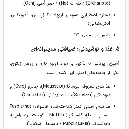
(Efcharistó) / بله: نِه (Ne) / خیر: اُخی (Ochi)
شماره اضطراری عمومی اروپا: 112 (پلیس، آمبولانس،
آتش‌نشانی).
پلیس توریستی: 171
5. غذا و نوشیدنی: ضیافتی مدیترانه‌ای
آشپزی یونانی با تأکید بر مواد اولیه تازه و روغن زیتون،
یکی از جاذبه‌های اصلی این کشور است.
غذاهای معروف: موساکا (Moussaka)، جایرو (Gyro) و
سوولاکی (Souvlaki)، سالاد یونانی (Choriatiki).
غذاهای اصلی کمتر شناخته‌شده: فاسولادا (Fasolatha
- سوپ لوبیا)، کلفتیکو (Kleftiko - گوشت بره آرام‌پز)،
پاپوتساکیا (Papoutsakia - بادمجان شکم‌پر).