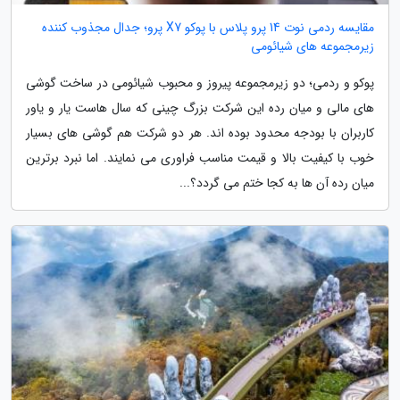
مقایسه ردمی نوت 14 پرو پلاس با پوکو X7 پرو؛ جدال مجذوب کننده
زیرمجموعه های شیائومی
پوکو و ردمی؛ دو زیرمجموعه پیروز و محبوب شیائومی در ساخت گوشی
های مالی و میان رده این شرکت بزرگ چینی که سال هاست یار و یاور
کاربران با بودجه محدود بوده اند. هر دو شرکت هم گوشی های بسیار
خوب با کیفیت بالا و قیمت مناسب فراوری می نمایند. اما نبرد برترین
میان رده آن ها به کجا ختم می گردد؟...