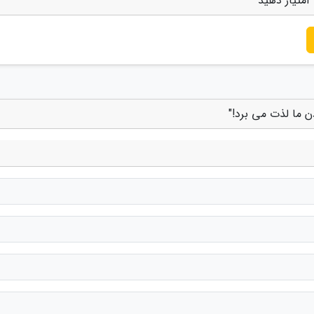
امتیاز دهید
ن ما لذت می برد!"