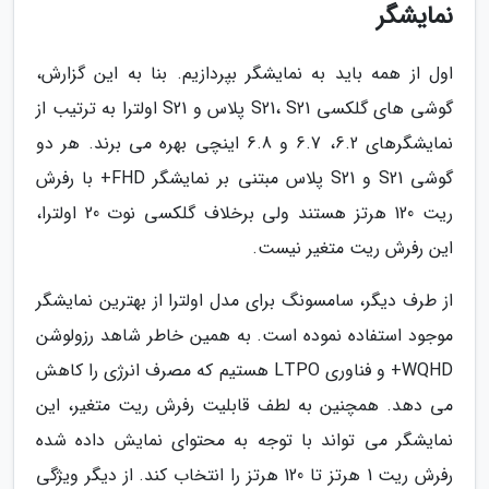
نمایشگر
اول از همه باید به نمایشگر بپردازیم. بنا به این گزارش،
گوشی های گلکسی S21، S21 پلاس و S21 اولترا به ترتیب از
نمایشگرهای 6.2، 6.7 و 6.8 اینچی بهره می برند. هر دو
گوشی S21 و S21 پلاس مبتنی بر نمایشگر FHD+ با رفرش
ریت 120 هرتز هستند ولی برخلاف گلکسی نوت 20 اولترا،
این رفرش ریت متغیر نیست.
از طرف دیگر، سامسونگ برای مدل اولترا از بهترین نمایشگر
موجود استفاده نموده است. به همین خاطر شاهد رزولوشن
WQHD+ و فناوری LTPO هستیم که مصرف انرژی را کاهش
می دهد. همچنین به لطف قابلیت رفرش ریت متغیر، این
نمایشگر می تواند با توجه به محتوای نمایش داده شده
رفرش ریت 1 هرتز تا 120 هرتز را انتخاب کند. از دیگر ویژگی