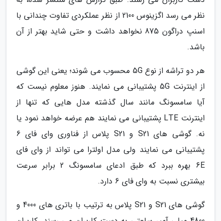
نظر می رسد اگزینوس 2100 از نظر عملکردی تفاوت چندانی با
اسنپ دراگون 875 نخواهد داشت و حتی شاید بهتر از آن
باشد.
هر دو تراشه از نوع 5G محسوب می شوند؛ یعنی این گوشی
از اینترنت 5G پشتیبانی می نمایند. هنوز معلوم نیست که
آیا سامسونگ مانند سال گذشته مدل هایی که تنها از
اینترنت LTE پشتیبانی می نمایند هم عرضه خواهد نمود یا
نه. گوشی های S21 و S21 پلاس از فناوری وای فای 6
پشتیبانی می نمایند ولی مدل اولترا می تواند از وای فای
6E بهره ببرد که طبق ادعای سامسونگ 2 برابر سرعت
بیشتری نسبت به وای فای 6 دارد.
گوشی های S21 و S21 پلاس به ترتیب با باتری های 4000 و
4800 میلی آمپر ساعتی به دست کاربران می رسند. کاربران