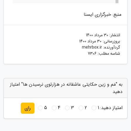
منبع: خبرگزاری ایسنا
انتشار:
30 مرداد 1400
بروزرسانی:
30 مرداد 1400
گردآورنده:
mehrbox.ir
شناسه مطلب: 7306
به "مَم و زین حکایتی عاشقانه در هزارتوی نرسیدن ها" امتیاز
دهید
امتیاز دهید:
1
2
3
4
5
رای