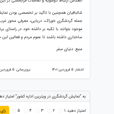
انعکاس ارتباط دوسویه و تعاملات فرابخشی در این ح
شالبافیان همچنین با تاکید بر تخصصی بودن نمای
جمله گردشگری خوراک، دریایی، معرفی محور غرب و
موجود بتوانند با تکیه بر داشته خود در راستای 
ساختاری داشته باشند تا عموم مردم و فعالین این ح
منبع: دنیای سفر
انتشار:
5 فروردین 1401
بروزرسانی:
5 فروردین 1401
به "نمایش گردشگری در ویترین اداره کشور" امتیاز ده
امتیاز دهید:
1
2
3
4
5
رای