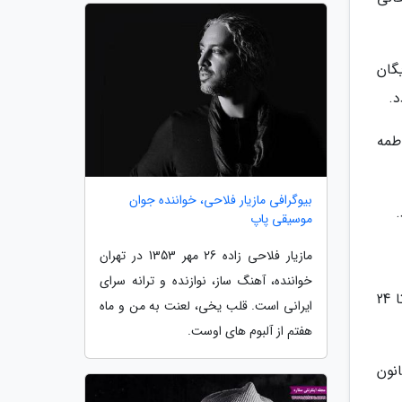
گان
ردانی فاطمه
بیوگرافی مازیار فلاحی، خواننده جوان
موسیقی پاپ
مازیار فلاحی زاده 26 مهر 1353 در تهران
خواننده، آهنگ ساز، نوازنده و ترانه سرای
این آثار در روزهای هفته ملی کودک از 16 تا 22 مهر 1400 در cinema.kpf.ir به شکل رایگان هر روز اکران می شوند و تا 24
ایرانی است. قلب یخی، لعنت به من و ماه
هفتم از آلبوم های اوست.
kano یا صفحه های کانون