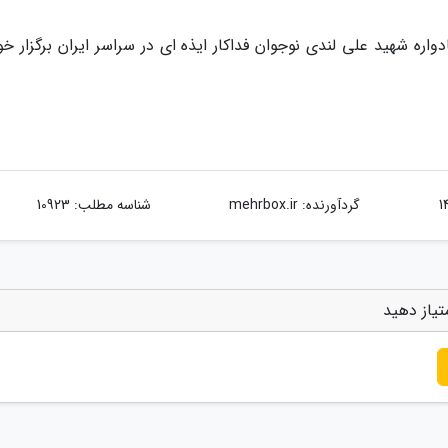
ملی کودک سال جاری از 16 تا 22 مهر1400، یادواره شهید علی لندی نوجوان فداکار ایذه ای در سراسر ایران برگزار
گردآورنده:
mehrbox.ir
شناسه مطلب: 10923