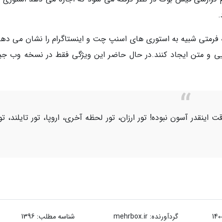
.
AMP St را معرفی کرد، که فرمتی شبیه به استوری های اسنپ چت و اینستاگرام را نشان می د
ی و متن ایجاد کنند.در حال حاضر این ویژگی فقط در نسخه وب جی
اینقدر آسون نبوده! تور ارزان، تور لحظه آخری، اروپا، تور تایلند، تو
گردآورنده:
mehrbox.ir
شناسه مطلب: 1396