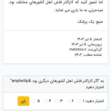
اما تصور کنید که کاراکتر فلش اهل کشورهای مختلف بود.
میدجرنی به ما یاری می نماید:
منبع: یک پزشک
انتشار:
5 تیر 1403
بروزرسانی:
5 تیر 1403
گردآورنده:
mehrbox.ir
شناسه مطلب: 11406
به "اگر کاراکتر فلش اهل کشورهای دیگری بود &amphellip"
امتیاز دهید
امتیاز دهید:
1
2
3
4
5
رای