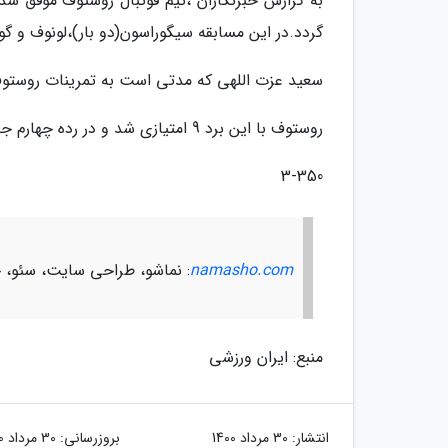
به گزارش خبرنگاران ،تیم فوتبال روستوف موفق شد 
گردد.در این مسابقه سیگوراسون(دو بار)،لونوف و گ
سعید عزت اللهی که مدتی است به تمرینات روستوف برگشته در فهرست
روستوف با این برد 9 امتیازی شد و در رده چهارم جدول نهاده شد.
3-350
namasho.com
: نماشو، طراحی سایت، سئو، چ
منبع: ایران ورزشی
انتشار:
30 مرداد 1400
بروزرسانی:
30 مرداد 1400