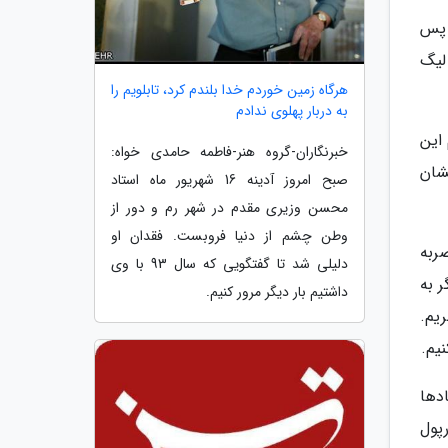
 پس
لیگ
هرگاه زمین خوردم خدا بلندم کرد، تابلویم را
به دربار پهلوی ندادم
 این
خبرنگاران-گروه هنر-فاطمه حامدی خواه:
شان
صبح امروز آدینه 16 شهریور ماه استاد
محسن وزیری مقدم در شهر رم و دور از
وطن چشم از دنیا فروبست. فقدان او
ضربه
دلیلی شد تا گفتگویی که سال 93 با وی
 به
داشتیم بار دیگر مرور کنیم.
یم.
نیم.
ادها
رپول