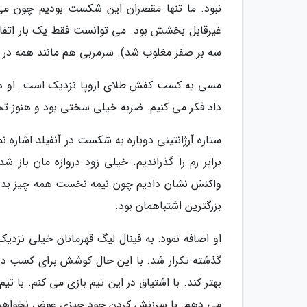
نبود. ما تنها مقصران این شکست بودیم چون می دا
غیرقابل بخشش بود. می توانست فقط یک بار اتفاق ب
سه بر صفر مغلوب شد). سرمربی هم مانند همه در ا
مسی به کسب کفش طلای اروپا نزدیک است. او در این 
داد فکر می کنیم. ضربه خیلی سختی بود و هنوز تح
ستاره آرژانتینی دوباره به شکست در آنفیلد اشاره ن
برابر رم را گذراندیم. خیلی زود دروازه مان باز 
واکنش نشان دادیم چون نیمه نخست همه چیز بد نبو
بزرگترین اشتباهمان بود.
او اضافه نمود: به فینال لیگ قهرمانان خیلی نزدیک
گذشته تکرار شد. با این حال کوشش برای کسب دوگا
بهتر کند. با اشتیاق در این تیم بازی می کنم. با ت
می دهم. با سرزنش کردن خود چیزی عوض نخواهد