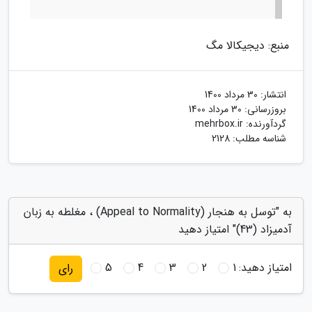
منبع: دیجیکالا مگ
انتشار:
30 مرداد 1400
بروزرسانی:
30 مرداد 1400
گردآورنده:
mehrbox.ir
شناسه مطلب: 2128
به "توسل به هنجار (Appeal to Normality) ، مغلطه به زبان
آدمیزاد (43)" امتیاز دهید
امتیاز دهید:
1
2
3
4
5
رای