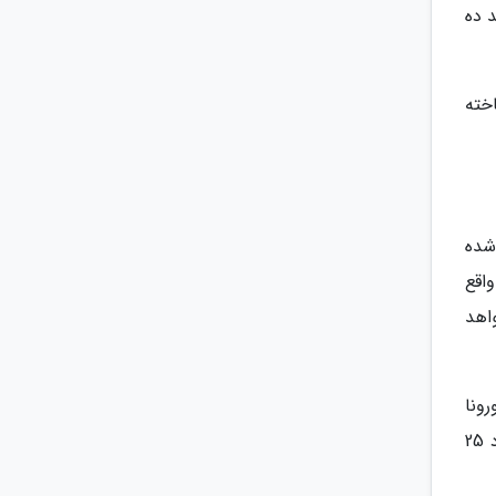
 ده
ه، فیلمی عاشقانه با نام نامه به ژولیت (letters Juliet) ساخته
اقع شده
هر ورونا واقع
واهد
ید. در شهر ورونا
ایستگاه قطار در جنوب شهر واقع شده است. این ایستگاه که با نام نواوآ (Verona Nuova porta) نامیده می شود حدود 25