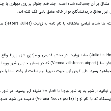
ه عشاق بر آن چسبانده شده است. چند قدم جلوتر بر روی دیواری با چند
براز عشق بازیدکنندگان نو از خانه عشق باقی نگذاشته اند.
از این نامه ها و فرم این دالان که مملو از این نوشته ها شد
نحوه دسترسی به خانه ژولیت دیدنی و زیبا (Juliet s House) خانه ژولیت در بخش قدیمی و مرکزی شهر ورونا و
است. اگر با هواپیما به ورونا بروید، از فرودگاه ویلافرانسا (Verona villafranca airport) که در بخش جنوبی ش
به این خانه خواهید رسید. طی کردن این جهت تقریبا نیم ساعت از وقت شما را خ
اما در صورتیکه علاقمند به سفر با قطار هستید می توانید از شهر رم به شهر ورونا با قطار 200 دقیقه ای برس