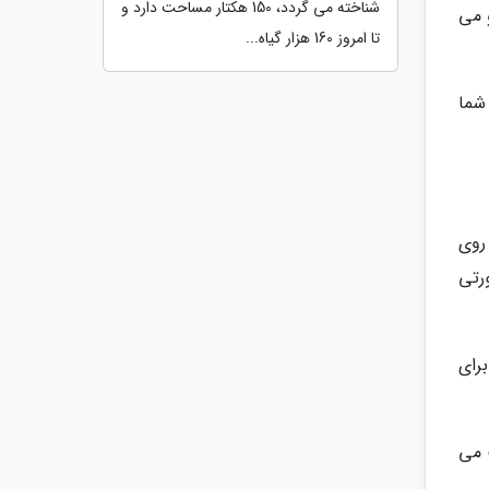
شناخته می گردد، 150 هکتار مساحت دارد و
 می
تا امروز 160 هزار گیاه...
شما
روی
رتی
رای
 می