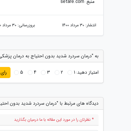
منبع: setare.com
انتشار:
30 مرداد 1400
بروزرسانی:
30 مرداد 1400
به "درمان سردرد شدید بدون احتیاج به درمان پزشکی"
امتیاز دهید:
1
2
3
4
5
رای
دیدگاه های مرتبط با "درمان سردرد شدید بدون احتی
* نظرتان را در مورد این مقاله با ما درمیان بگذارید