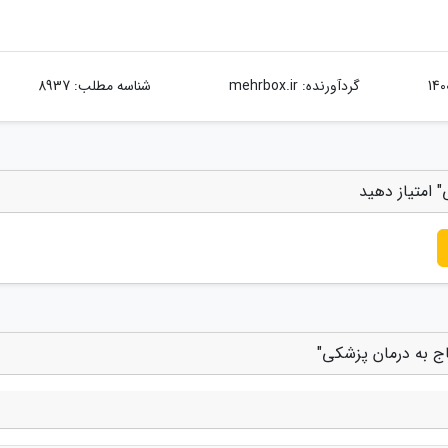
گردآورنده:
mehrbox.ir
شناسه مطلب: 8937
 امتیاز دهید
اج به درمان پزشکی"