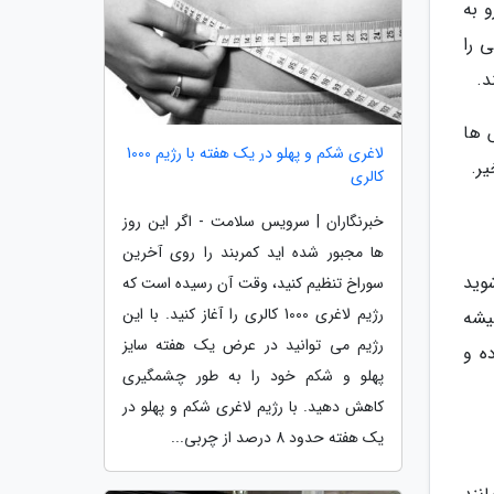
 به
 را
د.
ش ها
لاغری شکم و پهلو در یک هفته با رژیم 1000
یر.
کالری
خبرنگاران | سرویس سلامت - اگر این روز
ها مجبور شده اید کمربند را روی آخرین
وید
سوراخ تنظیم کنید، وقت آن رسیده است که
رژیم لاغری 1000 کالری را آغاز کنید. با این
یشه
رژیم می توانید در عرض یک هفته سایز
ه و
پهلو و شکم خود را به طور چشمگیری
کاهش دهید. با رژیم لاغری شکم و پهلو در
یک هفته حدود 8 درصد از چربی...