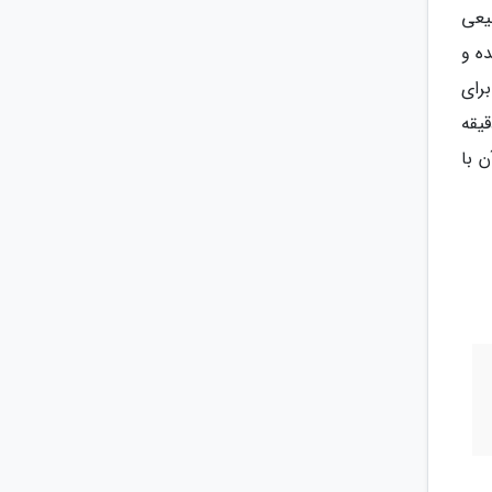
یعی
ه و
رای
یقه
ن با