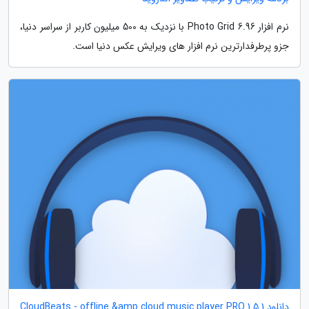
نرم افزار 6.96 Photo Grid با نزدیک به 500 میلیون کاربر از سراسر دنیا،
جزو پرطرفدارترین نرم افزار های ویرایش عکس دنیا است.
دانلود CloudBeats - offline &amp cloud music player PRO 1.5.1