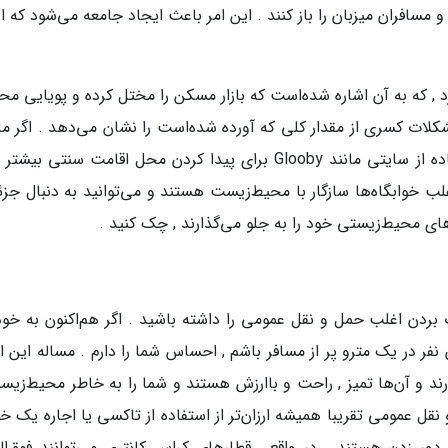
 مسافران میزبان را باز کنند . این امر باعث ایجاد جامعه می‌شود که 
Airb مسایل خود را ندارد , که به آن اشاره شده‌است که بازار مسکن را مختل کرده و پویایی مح
شکلات کسری از مقدار کلی که آورده شده‌است را نشان می‌دهد . اگر ما
در خانه مثل ایده شما از زمان خوب نیست , استفاده از سایتی مانند Glooby برای پیدا کردن محل اقامت سنتی ب
 اغلب خوابگاه‌ها سازگار با محیط‌زیست هستند و می‌توانید به دنبال جز
‌های محیط‌زیستی خود را به جلو می‌گذارند , چک کنید .
بردن اغلب حمل و نقل عمومی را داشته باشید . اگر هم‌اکنون به خود
 نفر در یک مترو پر از مسافر باشم , احساس شما را دارم . مساله این
د و آن‌ها تمیز , راحت و باارزش هستند و شما را به خاطر محیط‌زیس
ل عمومی تقریبا همیشه ارزان‌تر از استفاده از تاکسی یا اجاره یک خو
ور زدن هستند . در واقع , قطارهای کراس کانتری می‌توانند فوق‌الع