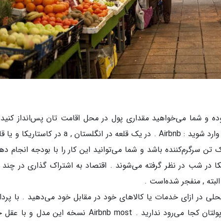
وده و شما می‌خواهید مقداری پول در محل اقامت تان پس‌انداز کنید ,
حالی که کیفیت تان به خطر انداخته نشده است . وارد شوید : Airbnb . در یک قلعه در انگلستان , a در 
 تن سرگرم‌کننده باشد و شما می‌توانید این کار را با بودجه انجام ده
ه به مکان , تا حدود 15 دلار آمریکا در شب در نظر گرفته می‌شوند . اقتصاد به اشتراک گذاری در چن
محلی در ازای خدمات یا کالاهای خود در مقابل خود می‌دهید . با پرد
یک شرکت , جایی که هیچ ایده‌ای در مورد اینکه پولتان کجا می‌رود ندارید . Airbnb most نسخه این مد