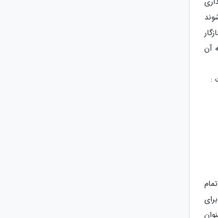
داری
شوند
زگار
 آن
 :
تمام
برای
نوان