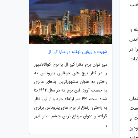
اغلب
له را
ندن
یشتر را در
شهرت و زیبایی نهفته در منارا کی ال
ئیات
می توان برج منارا کی ال یا برج کوالالامپور
را در کنار برج های دوقلوی پتروناس به
راحتی به عنوان مشهورترین بناهای مالزی
به حساب آورد. این برج که در سال 1994 بنا
تان
شده است، 421 متر ارتفاع دارد و از این نظر
به راحتی ارتفاع از برج های پتروناس برتری
 است
گرفته و عنوان مرتفع ترین چشم انداز شهر
ت و
را...
درو
اده