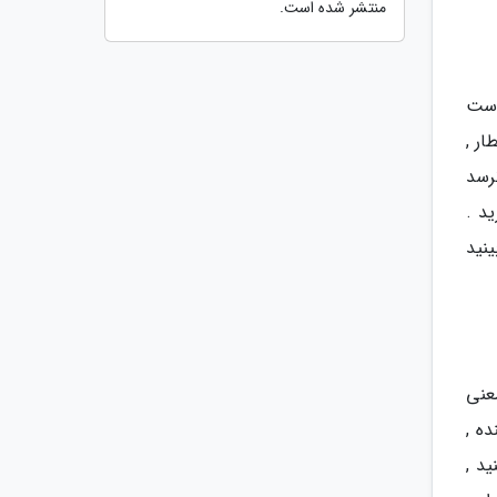
منتشر شده است.
 است
ار ,
رسد
د .
نید
عنی
ه ,
د ,