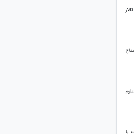
 است از تالار
فاع
 علوم
ار کنسرت با