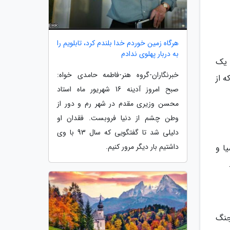
هرگاه زمین خوردم خدا بلندم کرد، تابلویم را
به دربار پهلوی ندادم
فته را به شوخی یک
خبرنگاران-گروه هنر-فاطمه حامدی خواه:
 از
صبح امروز آدینه 16 شهریور ماه استاد
محسن وزیری مقدم در شهر رم و دور از
وطن چشم از دنیا فروبست. فقدان او
دلیلی شد تا گفتگویی که سال 93 با وی
داشتیم بار دیگر مرور کنیم.
سیا و
 بعد از جنگ