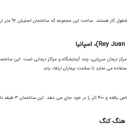
در دفتر مرکزی بانک BBVA در اسپانیا 600 کارمند مشغول کار هستند. سا
مرکز درمان سرپایی، چند آزمایشگاه و مراکز درمانی است. این ساختمان