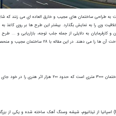
ت به طراحی ساختمان های عجیب و خارق العاده ای می زنند که شاید
اقیت وی را به نمایش بگذارد. بیشتر این طرح ها بر روی کاغذ به 
و کارفرمایان به دلایلی از جمله جلب توجه، بازاریابی و ... طرح 
متفاوت و عجیب را پذیرفته و به معماران اجازه ساخت آن ها را می دهند. در این مقاله با 28 ساختمان 
این موزه 7 طبقه از نقاشی و تصویرسازی، یک ساختمان 3000 متری است که حدود 200 هزار اثر هنری را در 
موزه گوگنهایم (Guggenheim) در بیلبائوی (bilbao) اسپانیا از تیتانیوم، شیشه وسنگ آهک ساخته شده و یکی از بز