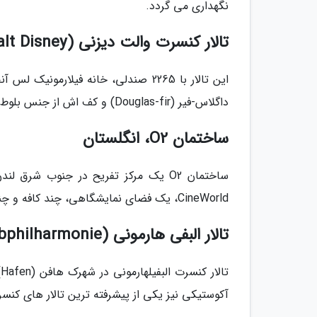
نگهداری می گردد.
تالار کنسرت والت دیزنی (Walt Disney) ، کالیفرنیا
این تالار با 2265 صندلی، خانه فیلار
داگلاس-فیر (Douglas-fir) و کف اش از جنس بلوط است.
ساختمان O2، انگلستان
ساختمان O2 یک مرکز تفریح در جنوب 
CineWorld، یک فضای نمایشگاهی، چند کافه و چند رستوران قرار گرفته است.
تالار البفی هارمونی (Elbphilharmonie)، آلمان
آکوستیکی نیز یکی از پیشرفته ترین تالار های کن