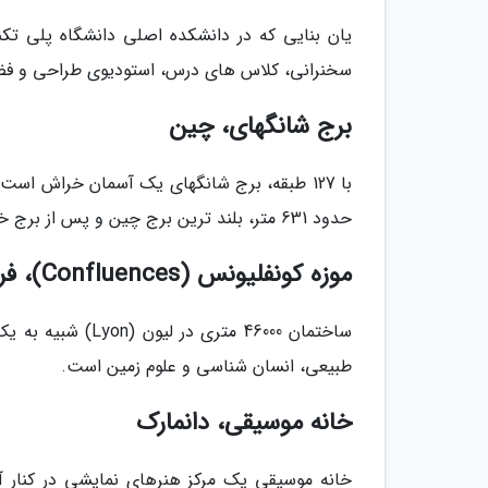
سخنرانی، کلاس های درس، استودیوی طراحی و فض
برج شانگهای، چین
با 127 طبقه، برج شانگهای یک آسمان خراش اس
حدود 631 متر، بلند ترین برج چین و پس از برج خلیفه دبی، بلند ترین ساختمان جهان است.
موزه کونفلیونس (Confluences)، فرانسه
ساختمان 46000 مت
طبیعی، انسان شناسی و علوم زمین است.
خانه موسیقی، دانمارک