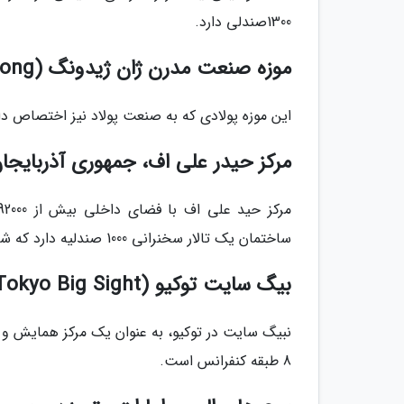
1300صندلی دارد.
موزه صنعت مدرن ژان ژیدونگ (Zhang ZhiDong)، چین
این موزه پولادی که به صنعت پولاد نیز اختصاص دارد، با فضای 7200 متری در منطقه ووهان 
مرکز حیدر علی اف، جمهوری آذربایجا
ساختمان یک تالار سخنرانی 1000 صندلیه دارد که شبیه به روبان های درخط بلوط چیده شده اند.
بیگ سایت توکیو (Tokyo Big Sight)، ژاپن
نبیگ سایت در توکیو، به عنوان یک مرکز همایش و ن
8 طبقه کنفرانس است.