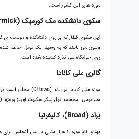
موزه های این کشور است.
سکوی دانشکده مک کورمیک (McCormick)، ایلینوی (Illinois)، آمریکا
ویلون می نامند که به وسیله یک تونل احاطه شده 
روی خوابگاه می گذرد کشیده شده است.
گالری ملی کانادا
موزه ملی کانادا در اتا
هنر بومی. مجسمه غول پیکر عنکبوت لوییز بوغژوا ( Louise Bourgeois) در محوطه قصر و در جلوی گالری قرار گرفته است
براد (Broad)، کالیفرنیا