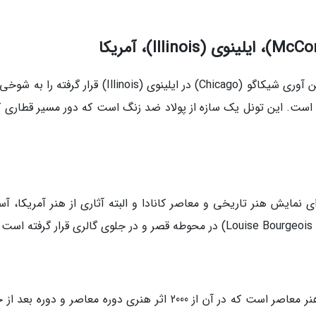
این سکوی قطار که بر روی دانشکده و موسسه ی فن آوری شیکاگو (Chicago) در ایلینوی (Illinois) قرار گر
است. این تونل یک سازه از پولاد ضد زنگ است که دور مسیر قطاری که
وا (Ottawa) محلی است برای نمایش هنر تاریخی و معاصر کانادا و البته آثاری از هنر آمریکا، آ
.
پهناور نام موزه 11 هزار متری در لس آنجلس برای هنر معاصر است که در آن از 2000 اثر هنری دوره معاصر و دوره