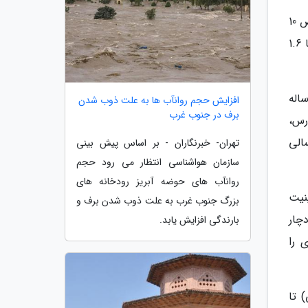
صادق ضیاییان در گفت وگو با خبرنگاران، با اشاره به آخرین وضعیت کشور به لحاظ خشکسالی اظهار کرد: براساس شاخص 10
ساله (SPE بارش، دما و تبخیر)، 98.1 درصد مساحت کشور دچار درجات مختلف خشکسالی است و در این بازه زمانی، تنها 1.6
کسالی های بلندمدت و انباشته، نشان دهنده وضعیت نامناسب آبی است، گفت: در بازه 10 ساله
افزایش حجم روانآب ها به علت ذوب شدن
برف در جنوب غرب
رس،
الی
تهران- خبرنگاران - بر اساس پیش بینی
سازمان هواشناسی انتظار می رود حجم
روانآب های حوضه آبریز رودخانه های
نیت
بزرگ جنوب غرب به علت ذوب شدن برف و
احمد دچار
بارندگی افزایش یابد.
ختیاری را
 96 (اول سال زراعی) تا