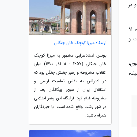
ت و در
این کارشناس سازمان هواشناسی با اشاره به استان های تحت تاثیر خشکسالی بسیار شدید گفت: در بازه 11 ماه گذشته، 91
دست و
آرامگاه میرزا کوچک خان جنگلی
یونس استادسرایی مشهور به میرزا کوچک
رضوی،
خان جنگلی (1257 - 11 آذر 1300) مبارز
انقلاب مشروطه و رهبر جنبش جنگل بود که
یف،
در اعتراض به نقض تمامیت ارضی و
استقلال ایران از سوی بیگانگان بعد از
مشروطه قیام کرد. آرامگاه این رهبر انقلابی
در شهر رشت واقع شده است. با خبرنگاران
همراه باشید.