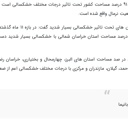
سرانجام مرداد ماه 97، بر اساس شاخص (SPEI)، 91 درصد مساحت کشور تحت تاثیر درجات مختلف خشکسالی اس
صد مساحت استان کهگیلویه و بویراحمد و 87 درصد مساحت استان خراسان شمالی با خشکسالی بسیار شدید 
ن، در بازه کوتاه مدت 11 ماهه، صد در صد مساحت استان های البرز، چهارمحال و بختیاری، خراسان 
احمد، گیلان، مازندران و مرکزی با درجات مختلف خشکسالی اعم از ضع
نیما