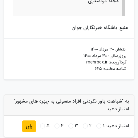
مجله گردشگری
منبع: باشگاه خبرنگاران جوان
انتشار:
30 مرداد 1400
بروزرسانی:
30 مرداد 1400
گردآورنده:
mehrbox.ir
شناسه مطلب: 625
به "شباهت باور نکردنی افراد معمولی به چهره های مشهور"
امتیاز دهید
امتیاز دهید:
1
2
3
4
5
رای