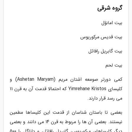
گروه شرقی
بیت امانوُل
بیت قدیس مرکوریوس
بیت گابریل رافائل
بیت لحم
کمی دورتر صومعه اشتان مریم (Ashetan Maryam) و
کلیسای Yimrehane Kristos که احتمالا قدمت آن به قرن 11
می رسد قرار دارند.
بعضی تا باستان شناسان از قدمت این کلیساها مطمین
نیستند. بعضی آن ها را مربوط به قرن 14 می دانند و بعضی
دیگر کلیساهای مرکوریوس، گابریل رافائل، و داناگل را 500