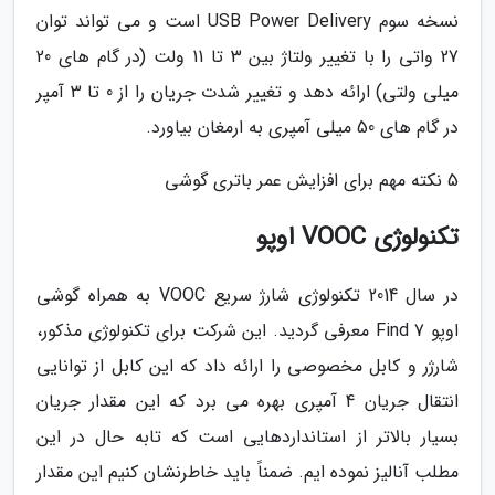
نسخه سوم USB Power Delivery است و می تواند توان
27 واتی را با تغییر ولتاژ بین 3 تا 11 ولت (در گام های 20
میلی ولتی) ارائه دهد و تغییر شدت جریان را از 0 تا 3 آمپر
در گام های 50 میلی آمپری به ارمغان بیاورد.
5 نکته مهم برای افزایش عمر باتری گوشی
تکنولوژی VOOC اوپو
در سال 2014 تکنولوژی شارژ سریع VOOC به همراه گوشی
اوپو Find 7 معرفی گردید. این شرکت برای تکنولوژی مذکور،
شارژر و کابل مخصوصی را ارائه داد که این کابل از توانایی
انتقال جریان 4 آمپری بهره می برد که این مقدار جریان
بسیار بالاتر از استانداردهایی است که تابه حال در این
مطلب آنالیز نموده ایم. ضمناً باید خاطرنشان کنیم این مقدار