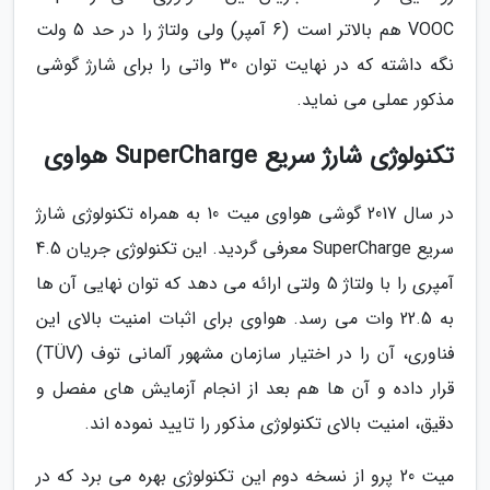
VOOC هم بالاتر است (6 آمپر) ولی ولتاژ را در حد 5 ولت
نگه داشته که در نهایت توان 30 واتی را برای شارژ گوشی
مذکور عملی می نماید.
تکنولوژی شارژ سریع SuperCharge هواوی
در سال 2017 گوشی هواوی میت 10 به همراه تکنولوژی شارژ
سریع SuperCharge معرفی گردید. این تکنولوژی جریان 4.5
آمپری را با ولتاژ 5 ولتی ارائه می دهد که توان نهایی آن ها
به 22.5 وات می رسد. هواوی برای اثبات امنیت بالای این
فناوری، آن را در اختیار سازمان مشهور آلمانی توف (TÜV)
قرار داده و آن ها هم بعد از انجام آزمایش های مفصل و
دقیق، امنیت بالای تکنولوژی مذکور را تایید نموده اند.
میت 20 پرو از نسخه دوم این تکنولوژی بهره می برد که در