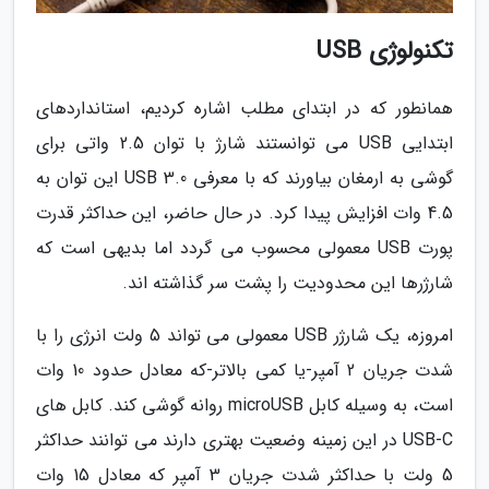
تکنولوژی USB
همانطور که در ابتدای مطلب اشاره کردیم، استانداردهای
ابتدایی USB می توانستند شارژ با توان 2.5 واتی برای
گوشی به ارمغان بیاورند که با معرفی USB 3.0 این توان به
4.5 وات افزایش پیدا کرد. در حال حاضر، این حداکثر قدرت
پورت USB معمولی محسوب می گردد اما بدیهی است که
شارژرها این محدودیت را پشت سر گذاشته اند.
امروزه، یک شارژر USB معمولی می تواند 5 ولت انرژی را با
شدت جریان 2 آمپر-یا کمی بالاتر-که معادل حدود 10 وات
است، به وسیله کابل microUSB روانه گوشی کند. کابل های
USB-C در این زمینه وضعیت بهتری دارند می توانند حداکثر
5 ولت با حداکثر شدت جریان 3 آمپر که معادل 15 وات