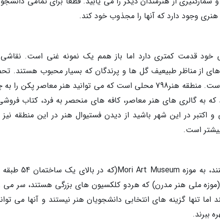
 شمارکثیری از هنرمندان دیگر را می یابید. قطعا برای تمامی دانشجوی
نری وجود دارد که آنها را مجذوب خود کند.
ایی خود قدمت کمتری دارد اما باز همم یک نمونه غنی است. نقاشی 
ی از مناظر طبیعیف گل ها و پرندگان که بسیار محبوب هستند. تح
هنر در چین یک راه متفاوت برای درک هنر معاصر است. منطقه هنر798 محلی است که می توانید هنر معاصر پکن ر
ید که به گالری های هنر معاصر، کافه های منحصر به فرد، کتاب فروشی
 اکتبر در این شهر باشید از دیدن فستیوال هنر در این منطقه نیز 
یشتر است.
اغلب دانشجویانی که در این کشور تحصیل می کنند، به موزه Art Museum
ه است)، National Museum of Modern Art (موزه ملی هنر مدرن) که هردو کلکسیون های بزرگی هستند، سر می
 اما تنها گزینه های انتخابی دانشجویان هنر نیستند و آنها می توانن
 ببرند.