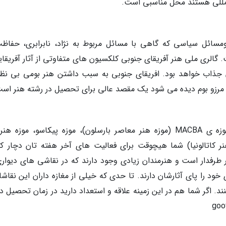
لمللی هستند محل مناسبی است.
سائل سیاسی که گاهی با مسائل مربوط به نژاد، نابرابری، حفاظت
 گالری ملی هنر آفریقای جنوبی کلکسیون های متفاوتی از آثار آفریقای
ان جذاب خواهد بود. افریقای جنوبی به سبب داشتن هنر بومی بی نظی
ین مرزو بوم دیده می شود یک مقصد عالی برای تحصیل در رشته هنر اس
با وجود شمار زیادی از مکان های هنری نظیر موزه ی MACBA (موزه هنر معاصر بارسلون)، موزه پیکاسو، موزه
Mir) و MNAC (موزه ملی هنر کاتالونیا) شما هیچوقت برای فعالیت های آخر هفته تان دچار 
ر طرفدار است و هنرمندان زیادی وجود دارند که در نقاشی های دیواری
د را پای آثارشان دارند. تا حدی که خیلی از مغازه داران این نقاشان
د. اگر شما هم در این زمینه علاقه و استعداد دارید در زمان تحصیل د