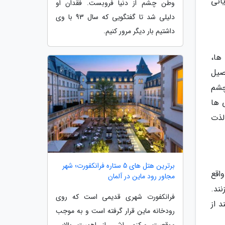
انی
وطن چشم از دنیا فروبست. فقدان او
دلیلی شد تا گفتگویی که سال 93 با وی
داشتیم بار دیگر مرور کنیم.
ها،
صیل
ا به چشم
 ها
لذت
برترین هتل های 5 ستاره فرانکفورت؛ شهر
Mori (که در بالای یک ساختمان 54 طبقه واقع
مجاور رود ماین در آلمان
 زنند.
فرانکفورت شهری قدیمی است که روی
د از
رودخانه ماین قرار گرفته است و به موجب
موقعیت مرکزی اش، از اهمیت بالایی