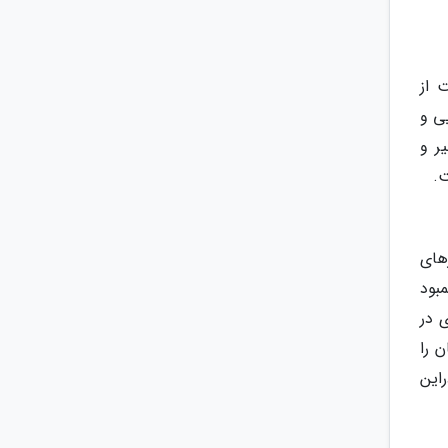
 از
ی و
ر و
ت.
 هنرهای
کمبود
 در
 را
راین