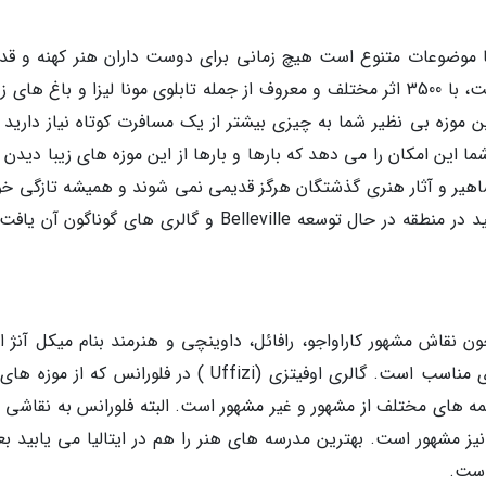
 بیش از 100 موزه مختلف با موضوعات متنوع است هیچ زمانی برای دوست داران هنر کهنه و 
نمی شود. موزه لوور که پر بازدیدترین موزه دنیا است، با 3500 اثر مختلف و معروف از جمله تابلوی مونا لیزا و باغ ه
ین موزه بی نظیر شما به چیزی بیشتر از یک مسافرت کوتاه نیاز دارید
این امکان را می دهد که بارها و بارها از این موزه های زیبا دیدن ک
شاهیر و آثار هنری گذشتگان هرگز قدیمی نمی شوند و همیشه تازگی خود
دارند، اما اگر به دنبال هنر معاصر پاریس نیز هستید در منطقه در حال توسعه Belleville و گالری های گوناگ
ون نقاش مشهور کاراواجو، رافائل، داوینچی و هنرمند بنام میکل آنژ 
بدون شک برای دانشجویان تاریخ هنر شهر بسیاری مناسب است. گالری اوفیتزی (Uffizi ) در فلورانس که از
های مختلف از مشهور و غیر مشهور است. البته فلورانس به نقاشی 
ز مشهور است. بهترین مدرسه های هنر را هم در ایتالیا می یابید بعل
است.