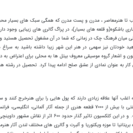
قلاب تا هنرمعاصر ، مدرن و پست مدرن که همگی سبک های بسیار محب
ری باشکوه(و قلعه های بسیار)، در پراگ گالری های زیبایی وجود دارد
تحلیلی میان فرهنگ چک در زمانی که شما در آن مشغول تحصیل هستید و 
هید خودتان نیز سهمی در هنر این شهر زیبا داشته باشید به سراغ دی
ان لنون و اشعار گروه موسیقی معروف بیتل ها به محلی برای اعتراض به 
کار به عنوان نمادی از عشق صلح ادامه پیدا کرد. تحصیل در رشته هنر
غلب آنها علاقه زیادی دارند که پول هایی را برای هنرخرج کنند و 
آثار را در معرض همگان بگذارند . کلکسیون سلطنتی با بیش از 7000 قطعه هنری از جمله آثار آلمانی، انگلیسی، 
ایتالیایی و هنرفلاندرزی یکی از این نمونه ها است. و در این کلکسیون تاثیر گذار حدود 600 اثر از نقاش مش
ریتانیا تا موزه ویکتوریا و آلبرت و گالری های مختلف لندن آثار هنرم