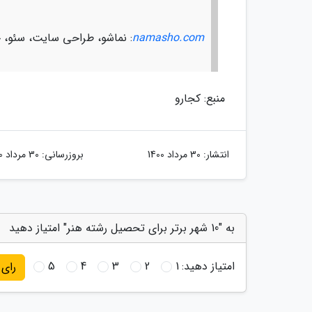
namasho.com
: نماشو، طراحی سایت، سئو، چ
منبع: کجارو
انتشار:
30 مرداد 1400
بروزرسانی:
30 مرداد 1400
به "10 شهر برتر برای تحصیل رشته هنر" امتیاز دهید
امتیاز دهید:
1
2
3
4
5
رای