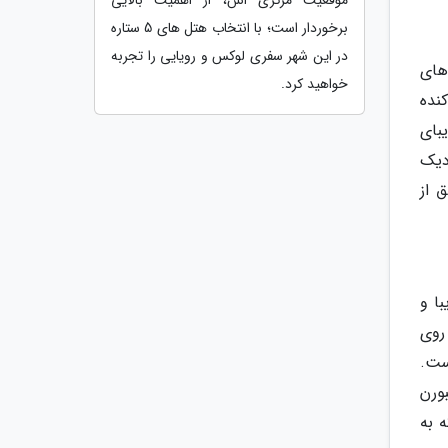
برخوردار است؛ با انتخاب هتل های 5 ستاره
در این شهر سفری لوکس و رویایی را تجربه
های
خواهید کرد.
نده
بای
دیک
ق از
ا و
روی
ست.
تند. ملبورن
 به