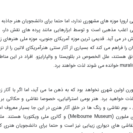
 اروپا موزه های مشهوری ندارد، اما حتما برای دانشجویان هنر جاذبه 
بی اغلب مذهبی است و توسط ابزارهایی مانند پرده های نقش دار، ک
 در می آید. قدیمی ترین موزه آمریکای جنوبی، موزه ملی هنرهای زی
را فراهم می کند که بسیاری از آثار سنتی هنرآمریکای لاتین را از نز
ونق هستند، علل الخصوص در بللویستا و والپارایزو. افراد در این مناط
 اولین شهری نخواهد بود که به ذهن ما می آید، اما اگر با آثار زیب
 لذت خواهید برد. هنر بومی استرالیایی، خصوصا نقاشی و حکاکی بر 
ی ، بوم نقاشی و رنگ ها در خلق آثار هنری در این جا بسیار معروف ا
موزه های معروف و قابل ذکر در ملبورن موزه های ملبورن (Melbourne Museum) و گالری ملی ویکتوریا هس
قاشی های دیواری زیبایی نیز است و حتما برای دانشجویان هنری که