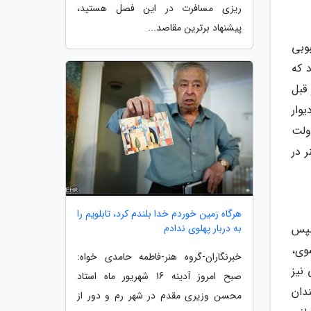
ریزی مسافرت در این فصل هستید،
پیشنهاد برترین مقاصد...
وبی
 که
قبل
وار
دولت
 در
هرگاه زمین خوردم خدا بلندم کرد، تابلویم را
سپس
به دربار پهلوی ندادم
فرانسوی،
خبرنگاران-گروه هنر-فاطمه حامدی خواه:
هور داوینچی نیز
صبح امروز آدینه 16 شهریور ماه استاد
ندان
محسن وزیری مقدم در شهر رم و دور از