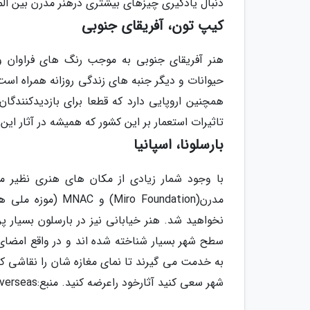
دنبال یادگیری چیزهای بیشتری درهنر مدرن بین ا
کیپ تون، آفریقای جنوبی
هنر آفریقای جنوبی به موجب رنگ های فراوان وم
حیوانات و دیگر جنبه های زندگی روزانه همراه است.
همچنین اروپایی دارد که قطعا برای بازدیدکنندگ
تاثیرات استعمار بر این کشور که همیشه در آثار ا
بارسلونا، اسپانیا
مدرن(o Foundation
نخواهید شد. هنر خیابانی نیز در بارسلون بسیار پ
سطح شهر بسیار شناخته شده اند و در واقع امضای خو
به خدمت می گیرند تا نمای مغازه شان را نقاشی کنن
شهر سعی کنید آثارخود راعرضه کنید. منبع:gooverseas