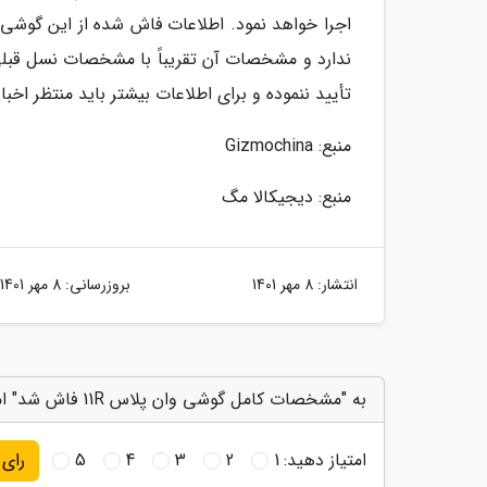
ندارد و مشخصات آن تقریباً با مشخصات نسل قبل
تأیید ننموده و برای اطلاعات بیشتر باید منتظر اخبا
منبع: Gizmochina
منبع: دیجیکالا مگ
انتشار:
8 مهر 1401
بروزرسانی:
8 مهر 1401
به "مشخصات کامل گوشی وان پلاس 11R فاش شد" امتیاز دهید
امتیاز دهید:
1
2
3
4
5
رای