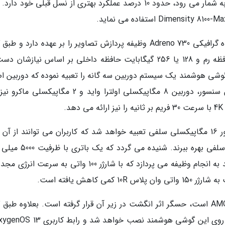
بهبودیافته تر تراشه پرچم دار اسنپدراگون 8 نسل 1 به شمار می رود، حدود 10 درصد عملکرد بهتری از نسل قبلی خود 
در کنار پردازنده اسنپدراگون 8 پلاس نسل 1، پردازنده گرافیکی Adreno 730 وظیفه پردازش تصاویر را بر عهده دارد و
ها کاربران می توانند از بین 8 یا 16 گیگابایت حافظه رم و 128 یا 256 گیگابایت حافظه داخلی بر اساس نیازش
 گوشی هوشمند یک سیستم دوربین سه گانه را تعبیه نموده که دوربین ا
آن سنسور 50 مگاپیکسلی خواهد بود. در کنار این سنسور، دوربین 8 مگاپیکسلی اولترا واید و 2 مگاپیک
.
روی پنل جلویی این گوشی هوشمند نیز یک سنسور 16 مگاپیکسلی سلفی تعبیه خواهد شد که کاربران می توانند از آ
برقراری تماس های ویدیویی و گرفتن عکس های سلفی بهره ببرند. شنیده 
ساعت هم به عنوان منبع تغذیه این گوشی هوشمند به انجام وظیفه می پردازد که با شارژر 100 واتی به سرع
کاهش یافته است.
از آن جایی که نمایشگر این گوشی از جنس AMOLED است، حسگر اثر انگشت در زیر آن قرار گرفته است. بعلاوه طب