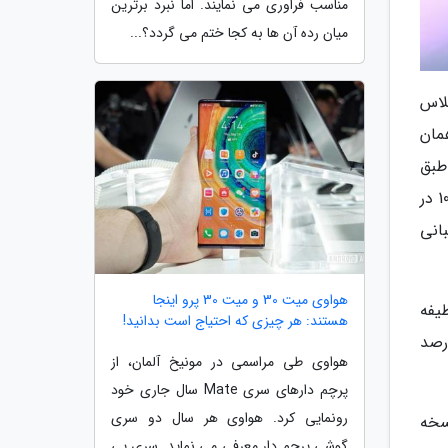
مناسب فراوری می نمایند. اما نبرد برترین
میان رده آن ها به کجا ختم می گردد؟...
وان پلاس
ان پلاس 10R در حقیقت همان
حسوب می گردد. طبق
افشاگری Onleaks، وان پلاس 11R مجهز به نمایشگر 6.7 اینچی AMOLED است که از رفرش ریت 120 هرتزی، رزولوشن 1080 در
 20:9، HDR10+ و تراکم پیکسلی 394 ppi پشتیبانی
هواوی میت 30 و میت 30 پرو اینجا
یفه
هستند: هر چیزی که احتیاج است بدانید!
ند را برعهده دارد. آن طور که گفته شده، نمایشگر این گوشی چیزی حدود 88 درصد
هواوی طی مراسمی در مونیخ آلمان، از
پرچم دارهای سری Mate سال جاری خود
رونمایی کرد. هواوی هر سال دو سری
ه نسخه
گوشی پرچم دار معرفی می نماید. سری پی