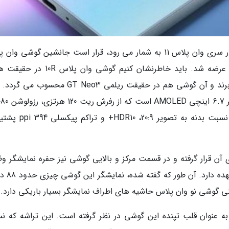
گوشی وان پلاس 11R که یکی از مدل های پرچم دار سری وان پلاس 11 به شمار می رود، قرار است جانشین گوشی 
10R گردد که اردیبهشت ماه سال جاری به کاربران عرضه شد. باید خاطرنشان کنیم گوشی و
گوشی Ace است که کاربران چینی از آن بهره می برند و آن گوشی هم در حقیقت ریلمی GT Neo3 م
2412 پیکسل، حداکثر روشنایی نمایشگر 900 نیت، نسبت بدنه به تصویر
 آن قرار گرفته و در قسمت مرکز و بالایی گوشی نیز حفره نمایشگر وظ
پذیرایی از دوربین سلفی این گوشی هوشم
ی گوشی نو وان پلاس حاشیه های اطراف نمایشگر بسیار باریکی دارد.
لاس پردازنده اسنپدراگون 8 پلاس نسل 1 را به عنوان قلب تپنده این گوشی در نظر گرفته است. این تراشه ک