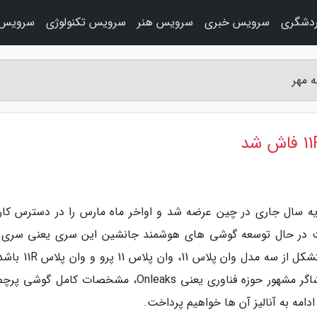
دشگری
سرویس خبری
سرویس هنر
سرویس تکنولوژی
سرویس 
مهر، سری وان پلاس 10 اوایل ژانویه سال جاری در چین عرضه شد و اواخر ماه مارس را در دسترس کا
شرکت در حال توسعه گوشی های هوشمند جانشین این سری یعنی سری 
پلاس 11 است و انتظار می رود که این سری نیز متشکل از سه مدل و
همین دلیل، وب سایت 91Mobiles با همکاری افشاگر مشهور حوزه فناوری یعنی Onleaks، مشخصات کامل 