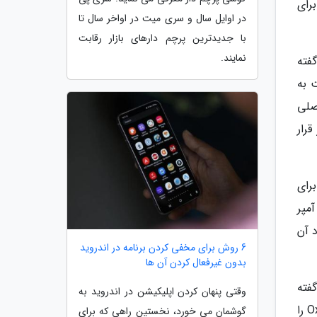
دارد. برای
در اوایل سال و سری میت در اواخر سال تا
با جدیدترین پرچم دارهای بازار رقابت
نمایند.
 طبق گفته
ان دست به
صلی
سلی ماکرو نیز قرار
ن برای
می گردد که یک باتری با ظرفیت 5000 میلی آمپر
ت انرژی مجدد آن
6 روش برای مخفی کردن برنامه در اندروید
بدون غیرفعال کردن آن ها
ق گفته
وقتی پنهان کردن اپلیکیشن در اندروید به
ها، سیستم عامل اندروید 13 به صورت پیش فرض روی این گوشی هوشمند نصب خواهد شد و رابط کاربری OxygenOS 13 را
گوشمان می خورد، نخستین راهی که برای