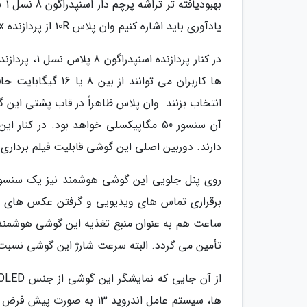
یادآوری باید اشاره کنیم وان پلاس 10R از پردازنده Dimensity 8100-Max استفاده می نماید.
انتخاب بزنند. وان پلاس ظاهراً در قاب پشتی این
دارند. دوربین اصلی این گوشی قابلیت فیلم برداری 4K با سرعت 30 فریم بر ثانیه را نیز ارائه می دهد
تأمین می گردد. البته سرعت شارژ این گوشی نسبت به شارژر 150 واتی وان پلاس 10R کمی 