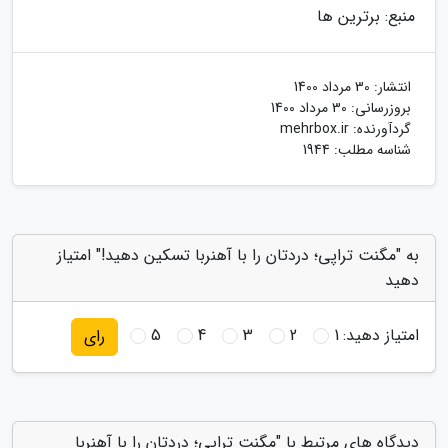
منبع: برترین ها
انتشار:
30 مرداد 1400
بروزرسانی:
30 مرداد 1400
گردآورنده:
mehrbox.ir
شناسه مطلب: 1944
به "مگنت تراپی؛ دردتان را با آهنربا تسکین دهید!" امتیاز
دهید
امتیاز دهید:
1
2
3
4
5
رای
دیدگاه های مرتبط با "مگنت تراپی؛ دردتان را با آهنربا