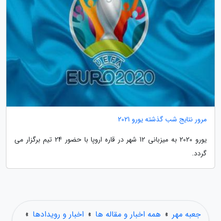
مرور نتایج شب گذشته یورو 2021
یورو 2020 به میزبانی 12 شهر در قاره اروپا با حضور 24 تیم برگزار می
گردد.
جعبه مهر
»
همه اخبار و مقاله ها
»
اخبار و رویدادها
»