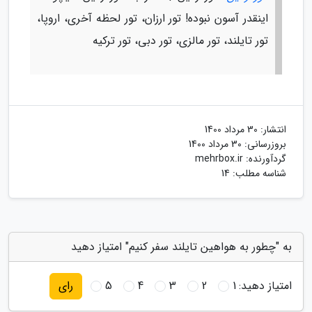
اینقدر آسون نبوده! تور ارزان، تور لحظه آخری، اروپا،
تور تایلند، تور مالزی، تور دبی، تور ترکیه
انتشار:
30 مرداد 1400
بروزرسانی:
30 مرداد 1400
گردآورنده:
mehrbox.ir
شناسه مطلب: 14
به "چطور به هواهین تایلند سفر کنیم" امتیاز دهید
امتیاز دهید:
1
2
3
4
5
رای