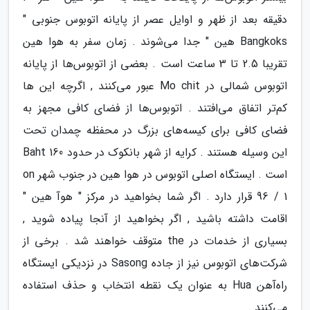
دقیقه بعد از ظهر و اوایل عصر از پایانه اتوبوس جنوبی "
Bangkoks هین " جدا می‌شوند . زمان سفر به هوا هین
تقریبا 2.5 تا 3 ساعت است . بعضی از اتوبوس‌ها از پایانه
اتوبوس شمالی در Mo chit عبور می‌کنند , اگرچه این ها
کم‌تر اتفاق می‌افتند . اتوبوس‌ها از فضای کافی مجهز به
فضای کافی برای کیسه‌های بزرگ در محفظه چمدان تحت
این وسیله هستند . کرایه از شهر بانکوک در حدود 160 Baht
است . ایستگاه اصلی اتوبوس در هوا هین در جنوب شهر on
96 / 1 قرار دارد . اگر شما بخواهید در مرکز " هوآ هین "
اقامت داشته باشید , اگر بخواهید از آنجا پیاده شوید ,
بسیاری از خدمات در the متوقف خواهند شد . برخی از
شرکت‌های اتوبوس نیز از جاده Sasong در نزدیکی ایستگاه
راه‌آهن Hua به عنوان یک نقطه انتخاب و حذف استفاده
می‌کنند .