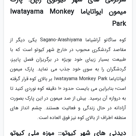
میمون ایواتایاما Iwatayama Monkey
Park
کوه ساگانو آراشیاما Sagano-Arashiyama یکی دیگر از
مقاصد گردشگری محبوب در خارج شهر کیوتو است که با
طبیعت بسیار زیبای خود بویژه در برگریزان فصل پاییز،
گردشگران را به سوی خود جذب می نماید. پارک میمون
ایواتایاما Iwatayama Monkey Park بر بالای کوه قرار گرفته
است؛ بنابراین می بایست حدود 10 دقیقه کوه نوردی کنید تا
به دروازه آن برسید. بیش از صد میمون در این پارک بصورت
آزادانه در حال زندگی و فعالیت هستند. چشم انداز های
منطقه اطراف از بالای کوه نیز فوق العاده است.
دیدنی های شهر کیوتو:: موزه ملی کیوتو