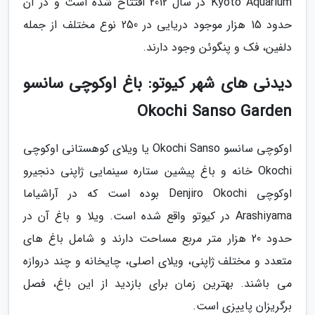
Kyoto Aquarium در سال 2012 افتتاح شده است و در آن
حدود 15 هزار موجود دریایی در 250 نوع مختلف از جمله
دلفین، فک و پنگوئن وجود دارند.
دیدنی های شهر کیوتو: باغ اوکوچی سانسو
Okochi Sanso Garden
اوکوچی سانسو Okochi Sanso یا ویلای کوهستانی اوکوچی
Okochi خانه و باغ پیشین ستاره سینمایی ژاپنی دنجیرو
اوکوچی Denjiro Okochi بوده است که در آراشیاما
Arashiyama در کیوتو واقع شده است. ویلا و باغ آن در
حدود 20 هزار متر مربع مساحت دارند و شامل باغ های
متعدد و مختلف ژاپنی، ویلای اصلی، چایخانه و چند دروازه
می باشند. بهترین زمان برای بازدید از این باغ، فصل
برگریزان پاییزی است.