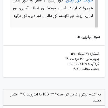
شرکت دور زمین
: دور زمین | سفر به دور زمین
هیچوقت اینقدر آسون نبوده! تور لحظه آخری، تور
ارزان، اروپا، تور تایلند، تور مالزی، تور دبی، تور ترکیه
منبع: برترین ها
انتشار:
30 مرداد 1400
بروزرسانی:
30 مرداد 1400
گردآورنده:
mehrbox.ir
شناسه مطلب: 4071
به "کدام بهتر و کامل تر است؟ iOS 13 یا اندروید Q؟" امتیاز
دهید