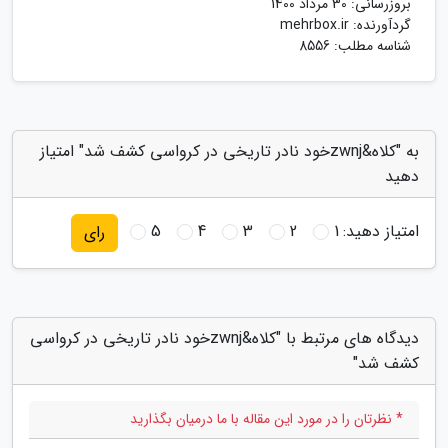
بروزرسانی:
30 مرداد 1400
گردآورنده:
mehrbox.ir
شناسه مطلب: 8556
به "کلاه&zwnjخود نادر تاریخی در کرواسی کشف شد" امتیاز
دهید
امتیاز دهید:
1
2
3
4
5
رای
دیدگاه های مرتبط با "کلاه&zwnjخود نادر تاریخی در کرواسی
کشف شد"
* نظرتان را در مورد این مقاله با ما درمیان بگذارید