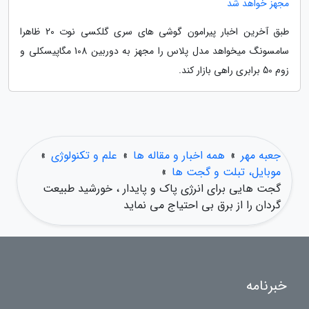
مجهز خواهد شد
طبق آخرین اخبار پیرامون گوشی های سری گلکسی نوت 20 ظاهرا
سامسونگ میخواهد مدل پلاس را مجهز به دوربین 108 مگاپیسکلی و
زوم 50 برابری راهی بازار کند.
جعبه مهر
»
همه اخبار و مقاله ها
»
علم و تکنولوژی
»
موبایل، تبلت و گجت ها
»
گجت هایی برای انرژی پاک و پایدار ، خورشید طبیعت
گردان را از برق بی احتیاج می نماید
خبرنامه