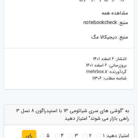
مشاهده همه
منبع: notebookcheck
منبع: دیجیکالا مگ
انتشار:
6 اسفند 1401
بروزرسانی:
6 اسفند 1401
گردآورنده:
mehrbox.ir
شناسه مطلب: 11306
به "گوشی های سری شیائومی 13 با اسنپدراگون 8 نسل 3
راهی بازار می شوند" امتیاز دهید
امتیاز دهید:
1
2
3
4
5
رای