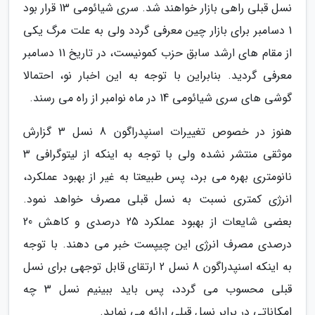
نسل قبلی راهی بازار خواهند شد. سری شیائومی 13 قرار بود
1 دسامبر برای بازار چین معرفی گردد ولی به علت مرگ یکی
از مقام های ارشد سابق حزب کمونیست، در تاریخ 11 دسامبر
معرفی گردید. بنابراین با توجه به این اخبار نو، احتمالا
گوشی های سری شیائومی 14 در ماه نوامبر از راه می رسند.
هنوز در خصوص تغییرات اسنپدراگون 8 نسل 3 گزارش
موثقی منتشر نشده ولی با توجه به اینکه از لیتوگرافی 3
نانومتری بهره می برد، پس طبیعتا به غیر از بهبود عملکرد،
انرژی کمتری نسبت به نسل قبلی مصرف خواهد نمود.
بعضی شایعات از بهبود عملکرد 25 درصدی و کاهش 20
درصدی مصرف انرژی این چیپست خبر می دهند. با توجه
به اینکه اسنپدراگون 8 نسل 2 ارتقای قابل توجهی برای نسل
قبلی محسوب می گردد، پس باید ببینیم نسل 3 چه
امکاناتی در برابر نسل قبلی ارائه می نماید.