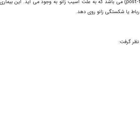
نوع سوم، آرتروز پس از تروما (post-traumatic arthritis) می باشد که به علت آسیب زانو به وجود می آید. این بی
رباط یا شکستگی زانو روی دهد.
 نظر گرفت: