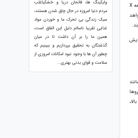
وایکینگ ها، فاتحان دریا و خشکیاغلب
برای تشخیص آرتروز، پزشک ابتدا سلامت جسمی شما را با استفاده از اشعه ایکس ارزیابی خواهد نمود. با استفاده از اشعه X
مردم دنیا امروزه در حال چاق شدن هستند،
اهد
سبک زندگی بی تحرک ما و خوردن مواد
غذایی تقریبا ناسالم دلیل این اتفاق است،
همین ما را بر آن داشت تا در میان
ایش
گذشتگان به تحقیق بپردازیم و ببینیم که
چطور آن ها با وجود نبود امکانات امروزی از
سلامت و قوای بدنی بهتری...
در نظر گرفت. مصرف دارو های ضد التهاب غیر استروئیدی (NSAIDs) مانند
وها
الا،