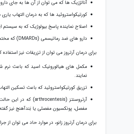
آنالژزیک ها که می توان از آن ها به جای دارو های NSAID استفا
کورتیکواستروئید ها که به درمان التهاب یاری م
اصلاح نماینده پاسخ بیولوژیک که به سیستم ای
دارو های ضد رماتیسمی (DMARDs) که مختص بیماری رماتیسم مفاصل می باشند.
برای درمان آرتروز می توان از تزریقات نیز استفاده کرد
مکمل های هیالورونیک اسید که باعث نرم شد
نمایند.
تزریق کورتیکواستروئید که باعث تسکین التهاب 
آرتروسنتز (rocentesis
مفصل، پونکسیون مفصلی یا بَندآهنج نیز گفته
برای درمان آرتروز زانو، در موارد حاد می توان از ج