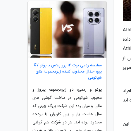
زی در استودیوهای Athlon Games
اده
یم گرفته تا تهیه نمایندگی بازی آن ها را به دست بگیرد. شرکت Athlon
 از
مقایسه ردمی نوت 14 پرو پلاس با پوکو X7
صویر
پرو؛ جدال مجذوب کننده زیرمجموعه های
شیائومی
پوکو و ردمی؛ دو زیرمجموعه پیروز و
مازون افراد
محبوب شیائومی در ساخت گوشی های
ار نموده اند
مالی و میان رده این شرکت بزرگ چینی که
سال هاست یار و یاور کاربران با بودجه
محدود بوده اند. هر دو شرکت هم گوشی
ین دیگر به اسم New World هستند. این
های بسیار خوب با کیفیت بالا و قیمت