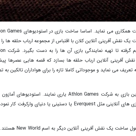
آمازون برای ساخت این بازی، در واقع با چند شرکت همکاری می نماید. اساسا ساخت با
یک نقش آفرینی آنلاین کلان با اقتباس از مجموعه ارباب حلقه ها را د
بود. ظاهرا آمازون سراغ این شرکت رفته و تصم
ک نقش آفرینی آنلاین ارباب حلقه ها بسازد که قصه هایی عصرها پیش
 تعریف می نماید و موجوداتی کاملا تازه را برای هواداران تالکین به ت
استودیوهای داخلی آمازون قرار است در ساخت این بازی به شرکت Athlon Games یاری نمایند. استودیوهای آ
باتجربه زیادی را جذب نموده اند؛ افرادی که روی بازی های آنلاینی مثل Everquest یا دستینی یا دنیای وارکرفت ک
در حال حاضر استودیوهای بازی سازی آمازون مشغول ساخت یک نقش آفرینی آنلا