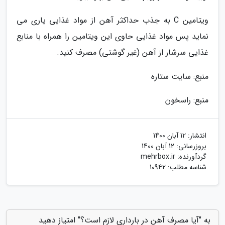
ویتامین C به جذب حداکثر آهن از مواد غذایی یاری می
نماید پس مواد غذایی حاوی این ویتامین را همراه با منابع
غذایی سرشار از آهن (غیر گوشتی) مصرف کنید.
منبع: سایت ستاره
منبع: راسخون
انتشار:
12 آبان 1400
بروزرسانی:
12 آبان 1400
گردآورنده:
mehrbox.ir
شناسه مطلب: 10942
به "آیا مصرف آهن در بارداری لازم است؟" امتیاز دهید