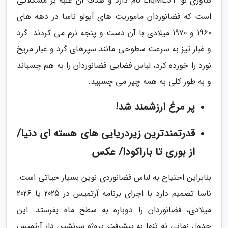
فناوری نو LiqMEST نام دارد و هدف آن غلبه بر مشکلاتی
است که فضانوردان ماموریت های آپولو ناسا در دهه های
1960 و 1970 میلادی با آن دست و پنجه نرم می کردند. گرد
و غبار تیز به سرعت سطوحی مانند سپرهای گرد و غبار مریخ
نورد را خورده کرد، لباس فضایی فضانوردان را به هم چسباند
و به طور کلی به همه چیز می چسبید.
پر مرغ ارزشمند شد!
قدرتمندترین زیردریایی های هسته ای دنیا/
از بوری تا باراکودا/ عکس
بنابراین احتیاج به لباس فضانوردی نوین بسیار حیاتی است.
ناسا تصمیم دارد با اجرای برنامه آرتمیس در 2025 یا 2026
میلادی، فضانوردان را دوباره به سطح ماه بفرستد. این
جدول زمانی نه تنها به پیشرفت پروژه سرنشین دار آرتمیس