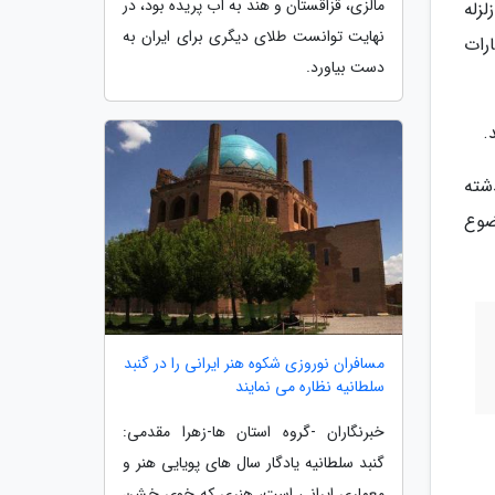
مالزی، قزاقستان و هند به آب پریده بود، در
زله
نهایت توانست طلای دیگری برای ایران به
رات
دست بیاورد.
شته
ضوع
مسافران نوروزی شکوه هنر ایرانی را در گنبد
سلطانیه نظاره می نمایند
خبرنگاران -گروه استان ها-زهرا مقدمی:
گنبد سلطانیه یادگار سال های پویایی هنر و
معماری ایرانی است، هنری که خوی خشن