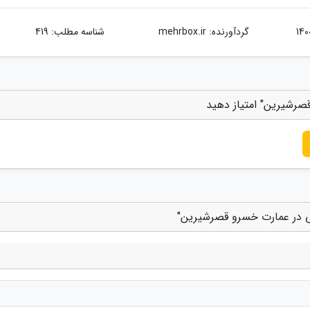
گردآورنده:
mehrbox.ir
شناسه مطلب: 419
صرشیرین" امتیاز دهید
ی در عمارت خسرو قصرشیرین"