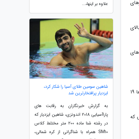
های
علاوه بر اینها،...
لای
های
شاهین سومین طلای آسیا را شکار کرد،
خدیوی هم چنین از اتمام آخرین مرحله از مرمت چشمه تاق های بنای تاریخی زیج منیژه اطلاع داد و گفت: این بنا جمعا 19
ایزدیار پرافتخارترین شد
به گزارش خبرنگاران به رقابت های
پاراآسیایی 2018 اندونزی، شاهین ایزدیار که
 که
در رشته شنا ماده 200 متر مختلط کلاس
SM10 همراه با شناگرانی از کره شمالی،