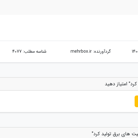
گردآورنده:
mehrbox.ir
شناسه مطلب: 4077
کرد" امتیاز دهید
یت های برق تولید کرد"