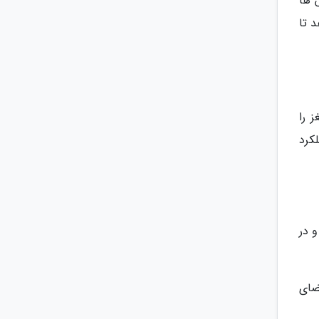
 ها
 تا
 را
لکرد
و در
فضای