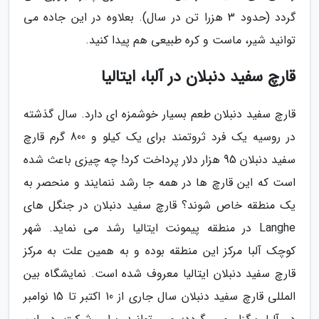
گردد (حدود 3 هزرا تن در سال). بعلاوه در این جاده می
توانید شیر، ماست و کره طبیعی هم پیدا کنید.
قارچ سفید دنبلان در آلبا، ایتالیا
قارچ سفید دنبلان طعم بسیار خوشمزه ای دارد. سال گذشته
در روسیه یک فرد ثروتمند برای یک کیلو و 800 گرم قارچ
سفید دنبلان 95 هزار دلار پرداخت کرد! چه چیزی باعث شده
است که این قارچ ها در همه جا رشد ننمایند و منحصر به
یک منطقه خاص شوند؟ قارچ سفید دنبلان در جنگل های
Langhe در منطقه پیمونت ایتالیا رشد می نماید. شهر
کوچک آلبا مرکز این منطقه بوده و به همین علت به مرکز
قارچ سفید دنبلان ایتالیا معروف شده است. نمایشگاه بین
المللی قارچ سفید دنبلان سال جاری از 10 اکتبر تا 15 نوامبر