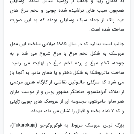
به نمادی زیبا و جذاب از روسیه تبدیل شدند. وسایلی
همچون سیب های تراشیده شده چوبی و تخم مرغ های
عید پاک از جمله سبک وسایلی بودند که به این صورت
ساخته شده است.
جالب است بدانید که در سال 1885 میلادی ساخت این مدل
عروسک به شکل تخم مرغ با مرغ شروع می شد و به
جوجه، تخم مرغ و زرده تخم مرغ در نهایت می رسید.
ساخت ماتریوشکا به شکل دختر و یا همان مادر، به آنجا باز
می شود که سرگئی مالیوتین نقاشی از کارگاه هنری مردمی
از املاک آبرامتسوو، صنعتگر مشهور روس و از دوست داران
هنر ساوا مامونتوو، مجموعه ای از عروسک های چوبی ژاپنی
را که 7 نماد بخت و اقبال را نشان می داد، دیدند.
بزرگ ترین عروسک مربوط به فوکوروکوجو (Fukurokuju)،