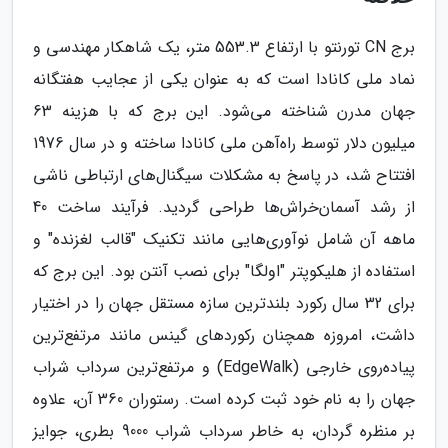
برج CN تورنتو با ارتفاع 553.3 متر، یک شاهکار مهندسی و
نماد ملی کانادا است که به عنوان یکی از عجایب هفتگانه
جهان مدرن شناخته می‌شود. این برج که با هزینه 63
میلیون دلار توسط راه‌آهن ملی کانادا ساخته و در سال 1976
افتتاح شد، در پاسخ به مشکلات سیگنال‌های ارتباطی ناشی
از رشد آسمان‌خراش‌ها طراحی گردید. فرآیند ساخت 40
ماهه آن شامل نوآوری‌هایی مانند تکنیک "قالب لغزنده" و
استفاده از هلیکوپتر "اولگا" برای نصب آنتن بود. این برج که
برای 32 سال رکورد بلندترین سازه مستقل جهان را در اختیار
داشت، امروزه همچنان رکوردهای گینس مانند مرتفع‌ترین
پیاده‌روی خارجی (EdgeWalk) و مرتفع‌ترین سرداب شراب
جهان را به نام خود ثبت کرده است. رستوران 360 آن، علاوه
بر منظره گردان، به خاطر سرداب شراب 9000 بطری، جوایز