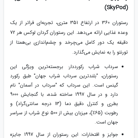
(SkyPod)
رستوران 360 در ارتفاع 351 متری، تجربه‌ای فراتر از یک
وعده غذایی ارائه می‌دهد. این رستوران گردان لوکس هر 72
دقیقه یک دور کامل می‌چرخد و چشم‌اندازی بی‌همتا از
تورنتو را به نمایش می‌گذارد.
سرداب شراب رکورددار: برجسته‌ترین ویژگی این
رستوران، "بلندترین سرداب شراب جهان" طبق رکورد
گینس است. این سرداب که "سرداب در آسمان" نام
دارد و در سال 1997 ساخته شده، با گنجایش 9000
بطری و کنترل دقیق دما (13 درجه سانتی‌گراد) و
رطوبت (65٪)، میزبان بیش از 500 نوع شراب از سراسر
جهان است.
جوایز و افتخارات: این رستوران از سال 1997 جایزه