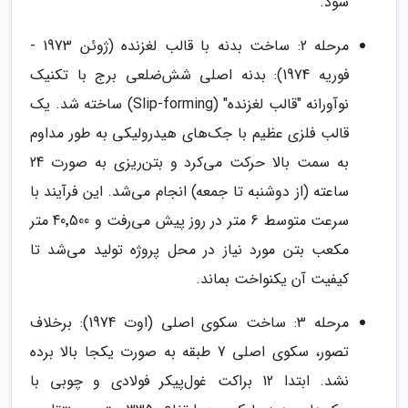
شود.
مرحله 2: ساخت بدنه با قالب لغزنده (ژوئن 1973 -
فوریه 1974): بدنه اصلی شش‌ضلعی برج با تکنیک
نوآورانه "قالب لغزنده" (Slip-forming) ساخته شد. یک
قالب فلزی عظیم با جک‌های هیدرولیکی به طور مداوم
به سمت بالا حرکت می‌کرد و بتن‌ریزی به صورت 24
ساعته (از دوشنبه تا جمعه) انجام می‌شد. این فرآیند با
سرعت متوسط 6 متر در روز پیش می‌رفت و 40٬500 متر
مکعب بتن مورد نیاز در محل پروژه تولید می‌شد تا
کیفیت آن یکنواخت بماند.
مرحله 3: ساخت سکوی اصلی (اوت 1974): برخلاف
تصور، سکوی اصلی 7 طبقه به صورت یکجا بالا برده
نشد. ابتدا 12 براکت غول‌پیکر فولادی و چوبی با