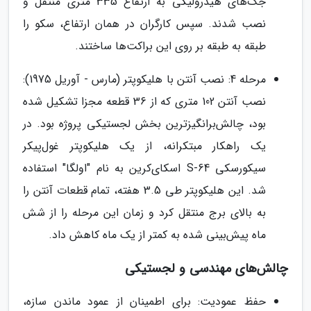
جک‌های هیدرولیکی به ارتفاع 335 متری منتقل و
نصب شدند. سپس کارگران در همان ارتفاع، سکو را
طبقه به طبقه بر روی این براکت‌ها ساختند.
مرحله 4: نصب آنتن با هلیکوپتر (مارس - آوریل 1975):
نصب آنتن 102 متری که از 36 قطعه مجزا تشکیل شده
بود، چالش‌برانگیزترین بخش لجستیکی پروژه بود. در
یک راهکار مبتکرانه، از یک هلیکوپتر غول‌پیکر
سیکورسکی S-64 اسکای‌کرین به نام "اولگا" استفاده
شد. این هلیکوپتر طی 3.5 هفته، تمام قطعات آنتن را
به بالای برج منتقل کرد و زمان این مرحله را از شش
ماه پیش‌بینی شده به کمتر از یک ماه کاهش داد.
چالش‌های مهندسی و لجستیکی
حفظ عمودیت: برای اطمینان از عمود ماندن سازه،