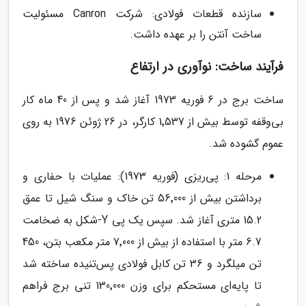
سازنده قطعات فولادی: شرکت Canron مسئولیت
ساخت آنتن را بر عهده داشت.
فرآیند ساخت: نوآوری در ارتفاع
ساخت برج در 6 فوریه 1973 آغاز شد و پس از 40 ماه کار
بی‌وقفه توسط بیش از 1٬537 کارگر، در 26 ژوئن 1976 به روی
عموم گشوده شد.
مرحله 1: پی‌ریزی (فوریه 1973): عملیات با حفاری و
برداشتن بیش از 56٬000 تن خاک و سنگ شیل تا عمق
15.2 متری آغاز شد. سپس یک پی Y-شکل به ضخامت
6.7 متر با استفاده از بیش از 7٬000 متر مکعب بتن، 450
تن میلگرد و 36 تن کابل فولادی پس‌تنیده ساخته شد
تا پایه‌ای مستحکم برای وزن 130٬000 تنی برج فراهم