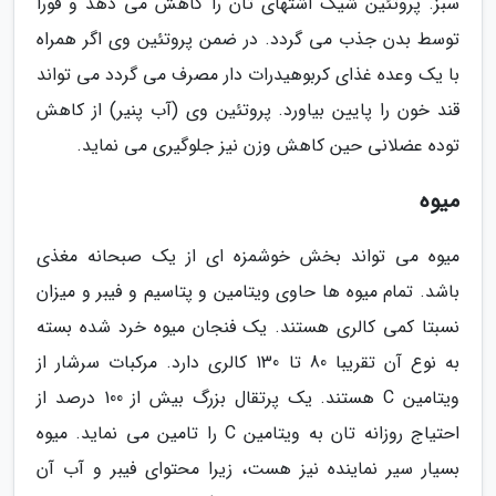
سبز. پروتئین شیک اشتهای تان را کاهش می دهد و فورا
توسط بدن جذب می گردد. در ضمن پروتئین وی اگر همراه
با یک وعده غذای کربوهیدرات دار مصرف می گردد می تواند
قند خون را پایین بیاورد. پروتئین وی (آب پنیر) از کاهش
توده عضلانی حین کاهش وزن نیز جلوگیری می نماید.
میوه
میوه می تواند بخش خوشمزه ای از یک صبحانه مغذی
باشد. تمام میوه ها حاوی ویتامین و پتاسیم و فیبر و میزان
نسبتا کمی کالری هستند. یک فنجان میوه خرد شده بسته
به نوع آن تقریبا 80 تا 130 کالری دارد. مرکبات سرشار از
ویتامین C هستند. یک پرتقال بزرگ بیش از 100 درصد از
احتیاج روزانه تان به ویتامین C را تامین می نماید. میوه
بسیار سیر نماینده نیز هست، زیرا محتوای فیبر و آب آن