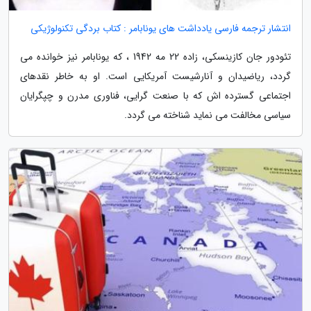
انتشار ترجمه فارسی یادداشت های یونابامر : کتاب بردگی تکنولوژیکی
تئودور جان کازینسکی، زاده 22 مه 1942 ، که یونابامر نیز خوانده می
گردد، ریاضیدان و آنارشیست آمریکایی است. او به خاطر نقدهای
اجتماعی گسترده اش که با صنعت گرایی، فناوری مدرن و چپگرایان
سیاسی مخالفت می نماید شناخته می گردد.