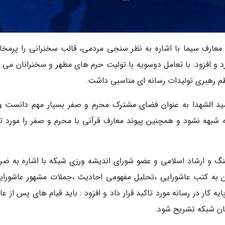
 معارف سیما با اشاره به نظر سنجی مردمی، قالب سخنرانی را پرمخ
د و افزود: با تعامل دوسویه با تولیت حرم های مطهر و سخنرانان می ت
م رهبری تولیدات رسانه ای مناسبی داشت.
د الشهدا به عنوان فضای مشترک محرم و صفر بسیار مهم دانست و 
 شبهه نشود و همچنین پیوند معارف قرآنی با محرم و صفر را مورد تا
هنگ و ارشاد اسلامی و عضو شورای اندیشه ورزی شبکه با اشاره به ضر
ن به کتب عاشورایی ،تحلیل مفهومی احادیث ،جملات مشهور عاشورای
 کار در رسانه مورد تاکید قرار داد و افزود : باید قیام های پس از عا
بان شبکه تشریح شود.