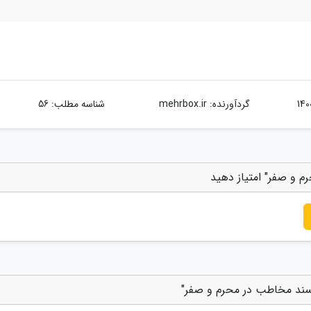
گردآورنده:
mehrbox.ir
شناسه مطلب: 56
رم و صفر" امتیاز دهید
 پسند مخاطب در محرم و صفر"