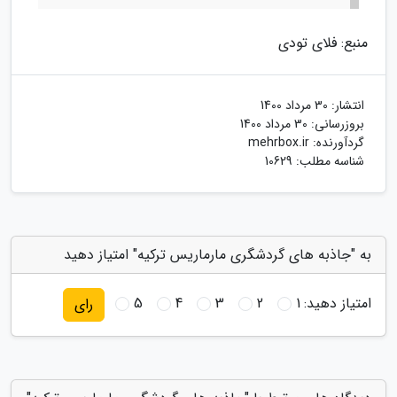
منبع: فلای تودی
انتشار:
30 مرداد 1400
بروزرسانی:
30 مرداد 1400
گردآورنده:
mehrbox.ir
شناسه مطلب: 10629
به "جاذبه های گردشگری مارماریس ترکیه" امتیاز دهید
امتیاز دهید:
1
2
3
4
5
رای