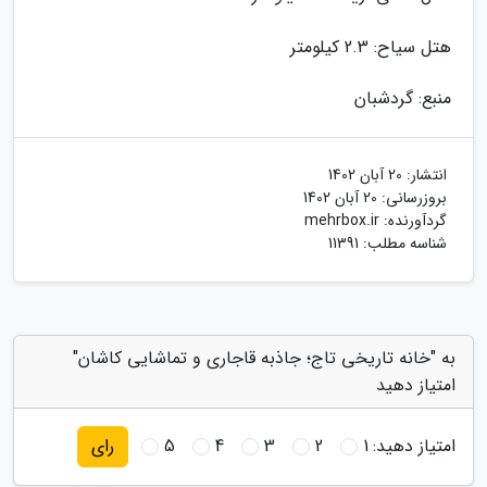
هتل سیاح: 2.3 کیلومتر
منبع: گردشبان
انتشار:
20 آبان 1402
بروزرسانی:
20 آبان 1402
گردآورنده:
mehrbox.ir
شناسه مطلب: 11391
به "خانه تاریخی تاج؛ جاذبه قاجاری و تماشایی کاشان"
امتیاز دهید
امتیاز دهید:
1
2
3
4
5
رای